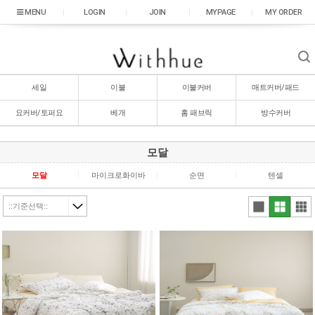
|
LOGIN
|
JOIN
|
MYPAGE
|
MY ORDER
세일
이불
이불커버
매트커버/패드
요커버/토퍼요
베개
홈 패브릭
방수커버
모달
모달
마이크로화이바
순면
텐셀