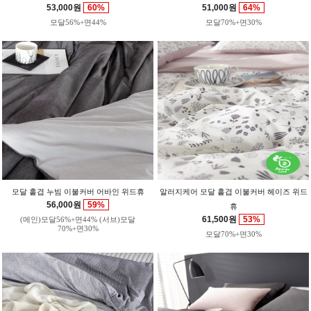
53,000원
60%
51,000원
64%
모달56%+면44%
모달70%+면30%
모달 홑겹 누빔 이불커버 어바인 위드휴
알러지케어 모달 홑겹 이불커버 헤이즈 위드
56,000원
59%
휴
61,500원
53%
(메인)모달56%+면44% (서브)모달
70%+면30%
모달70%+면30%