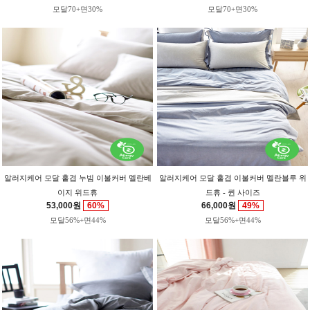
모달70+면30%
모달70+면30%
알러지케어 모달 홑겹 누빔 이불커버 멜란베
알러지케어 모달 홑겹 이불커버 멜란블루 위
이지 위드휴
드휴 - 퀸 사이즈
53,000원
60%
66,000원
49%
모달56%+면44%
모달56%+면44%