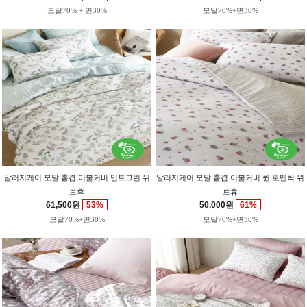
모달70% + 면30%
모달70%+면30%
알러지케어 모달 홑겹 이불커버 민트그린 위
알러지케어 모달 홑겹 이불커버 퀸 로맨틱 위
드휴
드휴
61,500원
53%
50,000원
61%
모달70%+면30%
모달70%+면30%