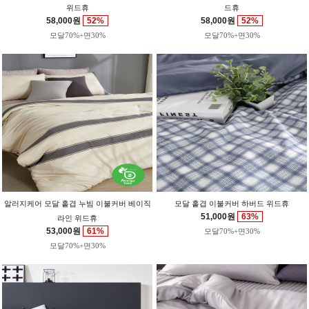
위드휴
드휴
58,000원
52%
58,000원
52%
모달70%+면30%
모달70%+면30%
알러지케어 모달 홑겹 누빔 이불커버 베이직
모달 홑겹 이불커버 하버드 위드휴
51,000원
63%
라인 위드휴
53,000원
61%
모달70%+면30%
모달70%+면30%