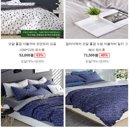
모달 홑겹 이불커버 모던트리 싱글
알러지케어 모달 홑겹 누빔 이불커버 밀키 그
(160*210) 위드휴
레이 위드휴
52,000원
63%
71,500원
40%
모달70%+면30%
모달70%+면30%