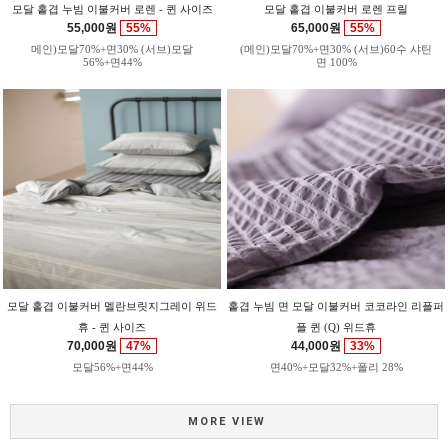
모달 홑겹 누빔 이불커버 로렌 - 퀸 사이즈
모달 홑겹 이불커버 로렌 프릴
55,000원
55%
65,000원
55%
메인)모달70%+면30% (서브)모달
(메인)모달70%+면30% (서브)60수 샤틴
56%+면44%
면 100%
모달 홑겹 이불커버 멜란브릿지그레이 위드
홑겹 누빔 면 모달 이불커버 코코라인 리플퍼
휴 - 퀸 사이즈
플 퀸 (Q) 위드휴
70,000원
47%
44,000원
33%
모달56%+면44%
면40%+모달32%+폴리 28%
MORE VIEW