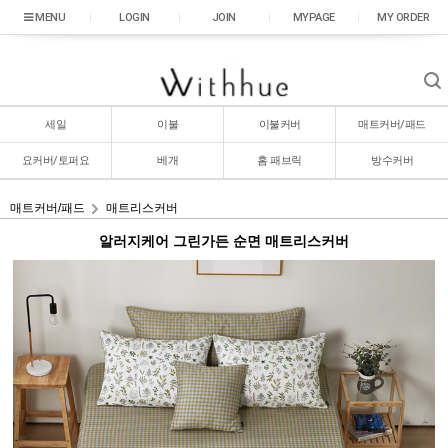
|
LOGIN
|
JOIN
|
MYPAGE
|
MY ORDER
세일
이불
이불커버
매트커버/패드
요커버/토퍼요
베개
홈 패브릭
방수커버
매트커버/패드
매트리스커버
알러지케어 그린가든 순면 매트리스커버