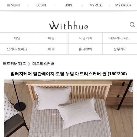
|
LOGIN
|
JOIN
|
MYPAGE
|
MY ORDER
세일
이불
이불커버
매트커버/패드
요커버/토퍼요
베개
홈 패브릭
방수커버
매트커버/패드
매트리스커버
알러지케어 멜란베이지 모달 누빔 매트리스커버 퀸 (150*200)