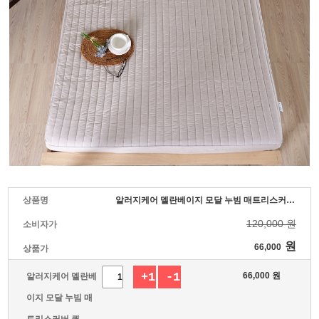
상품명
알러지케어 멜란베이지 모달 누빔 매트리스커버 퀸 (150*200)
120,000 원
소비자가
원
66,000
상품가
+1
-1
66,000
원
알러지케어 멜란베
이지 모달 누빔 매
트리스커버 퀸