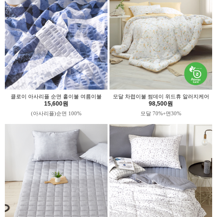
클로이 아사리플 순면 홑이불 여름이불
모달 차렵이불 썸데이 위드휴 알러지케어
15,600원
98,500원
(아사리플)순면 100%
모달 70%+면30%