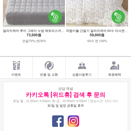
알러지케어 루이 그레이 누빔 매트리스커버 - 슈퍼싱글
차렵이불 간절기 알러지케어 60수 아사면 헤이즈 위드휴
73,500원
59,000원
모달70%+면30%
60수 면 100%
이벤트
반품 및 교환
상품이용후기
회원혜택
상담 채널
카키오톡 [위드휴] 검색 후 문의
평일 월 : 11:00am~4:00pm, 화-금 : 10:00am~4:00pm
점심시간: 12시~1시
토/일 및 법정 공휴일 휴무