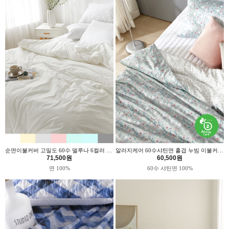
순면이불커버 고밀도 60수 델루나 6컬러 위드휴
알러지케어 60수샤틴면 홑겹 누빔 이불커버 민트가드닝 위드휴
71,500원
60,500원
면 100%
60수 샤틴면 100%