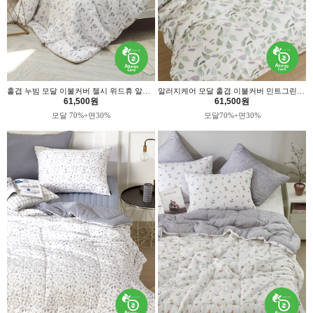
홑겹 누빔 모달 이불커버 첼시 위드휴 알러지케어
알러지케어 모달 홑겹 이불커버 민트그린 위드휴
61,500원
61,500원
모달 70%+면30%
모달70%+면30%