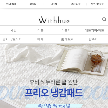
|
LOGIN
|
JOIN
|
MYPAGE
|
MY ORDER
세일
이불
이불커버
매트커버/패드
요커버/토퍼커버
베개
홈 패브릭
방수커버