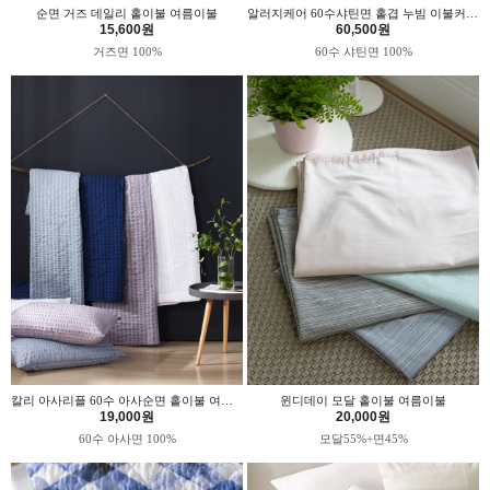
순면 거즈 데일리 홑이불 여름이불
알러지케어 60수샤틴면 홑겹 누빔 이불커버 민트가드닝 위드휴
15,600원
60,500원
거즈면 100%
60수 샤틴면 100%
칼리 아사리플 60수 아사순면 홑이불 여름이불
윈디데이 모달 홑이불 여름이불
19,000원
20,000원
60수 아사면 100%
모달55%+면45%