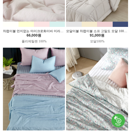
차렵이불 먼지없는 마이크로화이바 미라클 3컬러 위드휴
모달이불 차렵이불 소프 고밀도 모달 100% 4컬러 위드휴
66,000원
91,000원
폴리에틸렌 100%
모달100%