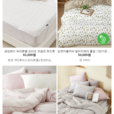
냉감패드 듀라론쿨 프리오 모음전 위드휴
순면이불커버 알러지케어 홑겹 그린가든 위드휴
61,000원
54,000원
윗면 :PE(휴비스듀라론쿨)/뒷면Poly
면 100%