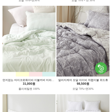
모달 70%+면30%
모달 70% + 면 30%
먼지없는 마이크로화이바 이불커버 미라클 위드휴
알러지케어 모달 아이비 차렵이불 위드휴
31,000원
98,500원
폴리에틸렌 100%
모달 70%+면30%