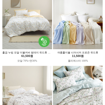
홑겹 누빔 모달 이불커버 썸데이 위드휴 알러지케어
여름홑이불 시어서커 프로즌 위드휴
61,500원
11,500원
모달 70%+면30%
폴리에스터 100%