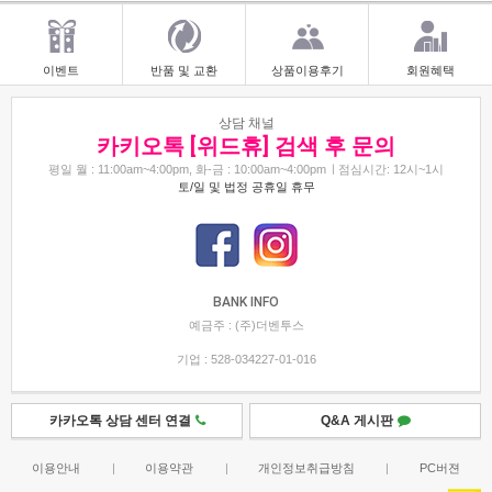
이벤트
반품 및 교환
상품이용후기
회원혜택
상담 채널
카키오톡 [위드휴] 검색 후 문의
평일 월 : 11:00am~4:00pm, 화-금 : 10:00am~4:00pm
점심시간: 12시~1시
토/일 및 법정 공휴일 휴무
BANK INFO
예금주 : (주)더벤투스
기업 : 528-034227-01-016
카카오톡 상담 센터 연결
Q&A 게시판
이용안내
|
이용약관
|
개인정보취급방침
|
PC버젼