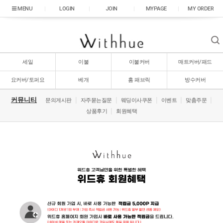
|
LOGIN
|
JOIN
|
MYPAGE
|
MY ORDER
세일
이불
이불커버
매트커버/패드
요커버/토퍼요
베개
홈 패브릭
방수커버
|
|
|
|
|
커뮤니티
문의게시판
자주묻는질문
웨딩이사쿠폰
이벤트
맞춤주문
|
상품후기
회원혜택