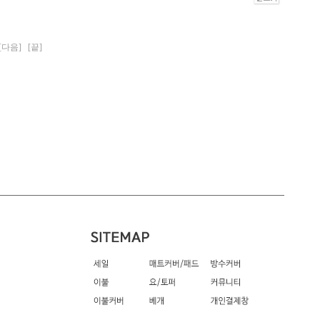
[다음]
[끝]