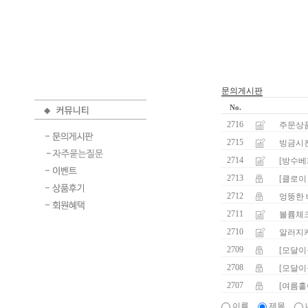
문의게시판
No.
2716
주문상품
2715
빙금시킨
2714
[방수베
2713
[클로이
2712
엉뚱한
2711
볼륨체
2710
알러지케
2709
[모달이
2708
[모달이
2707
[여름홑
이름
제목