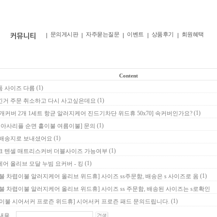
문의게시판
자주묻는질문
이벤트
상품후기
회원혜택
Content
(1)
 사이즈 다름
(1)
거 주문 취소하고 다시 사고싶은데요
(1)
개커버 2개 1세트 항균 알러지케어 진드기차단 위드휴 50x70]
속커버인가요?
(1)
 아사리플 순면 홑이불 여름이불]
문의
(1)
 배송지로 보내셨어요
(1)
크 텐셀 매트리스커버 더블사이즈 가능여부
(1)
어 올리브 모달 누빔 요커버 - 킹
(1)
불 차렵이불 알러지케어 올리브 위드휴]
사이즈 ss주문함, 배송은 s 사이즈로 옴
불 차렵이불 알러지케어 올리브 위드휴]
사이즈 ss 주문함, 배송된 사이즈는 s로확인
(1)
이불 시어서커 프로즌 위드휴]
시어서커 프로즌 패드 문의드립니다.
내용